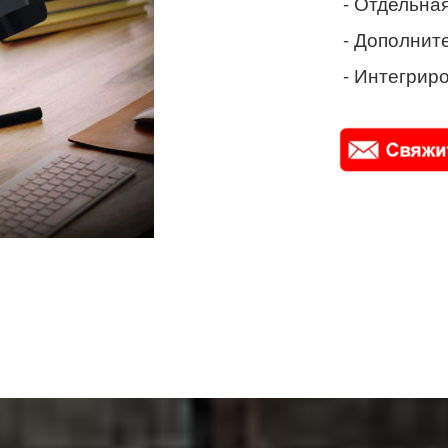
- Отдельная
- Дополнит
- Интегриро