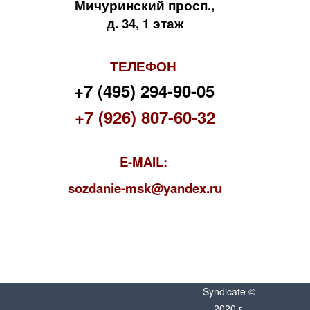
Мичуринский просп.,
д. 34, 1 этаж
ТЕЛЕФОН
+7 (495) 294-90-05
+7 (926) 807-60-32
E-MAIL:
s
ozdanie-msk@yandex.ru
Syndicate ©
2020 г.