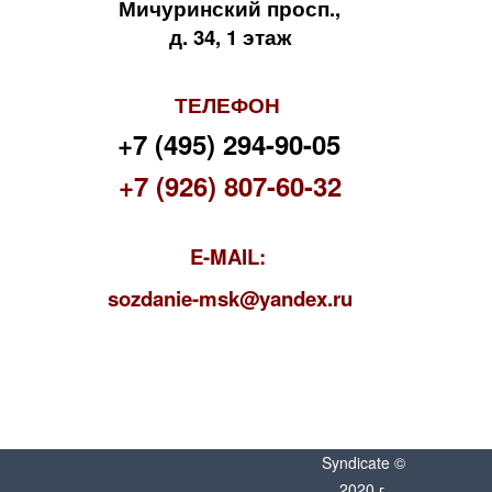
Мичуринский просп.,
д. 34, 1 этаж
ТЕЛЕФОН
+7 (495) 294-90-05
+7 (926) 807-60-32
E-MAIL:
s
ozdanie-msk@yandex.ru
Syndicate ©
2020 г.