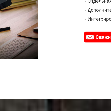
- Отдельная
- Дополнит
- Интегриро