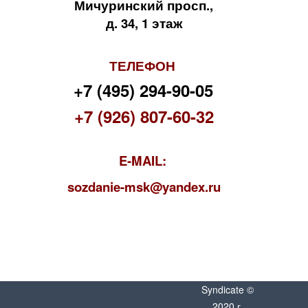
Мичуринский просп.,
д. 34, 1 этаж
ТЕЛЕФОН
+7 (495) 294-90-05
+7 (926) 807-60-32
E-MAIL:
s
ozdanie-msk@yandex.ru
Syndicate ©
2020 г.