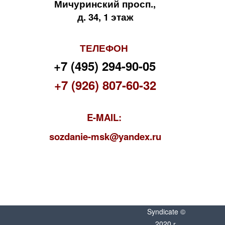
Мичуринский просп.,
д. 34, 1 этаж
ТЕЛЕФОН
+7 (495) 294-90-05
+7 (926) 807-60-32
E-MAIL:
s
ozdanie-msk@yandex.ru
Syndicate ©
2020 г.