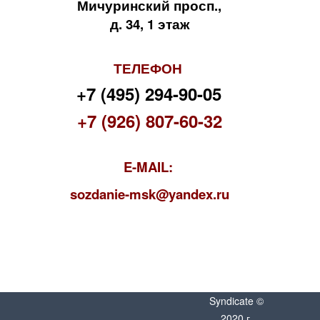
Мичуринский просп.,
д. 34, 1 этаж
ТЕЛЕФОН
+7 (495) 294-90-05
+7 (926) 807-60-32
E-MAIL:
s
ozdanie-msk@yandex.ru
Syndicate ©
2020 г.