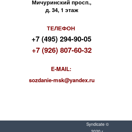
Мичуринский просп.,
д. 34, 1 этаж
ТЕЛЕФОН
+7 (495) 294-90-05
+7 (926) 807-60-32
E-MAIL:
s
ozdanie-msk@yandex.ru
Syndicate ©
2020 г.