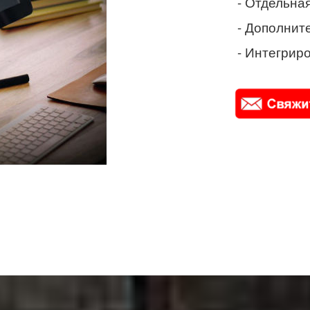
- Отдельная
- Дополнит
- Интегриро