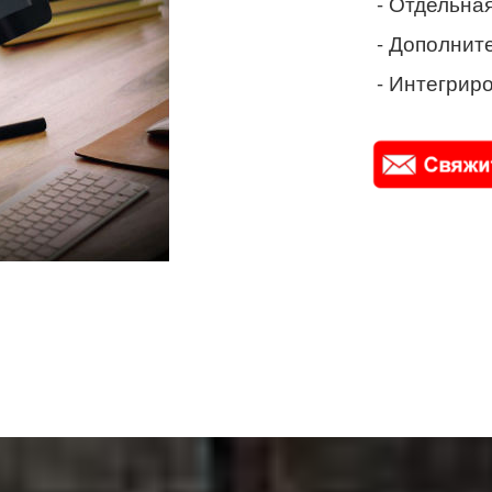
- Отдельная
- Дополнит
- Интегриро