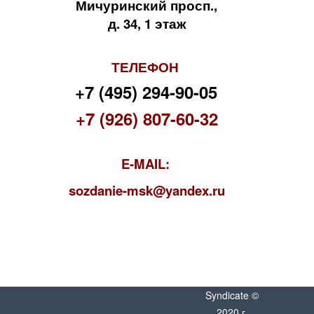
Мичуринский просп.,
д. 34, 1 этаж
ТЕЛЕФОН
+7 (495) 294-90-05
+7 (926) 807-60-32
E-MAIL:
s
ozdanie-msk@yandex.ru
Syndicate ©
2020 г.