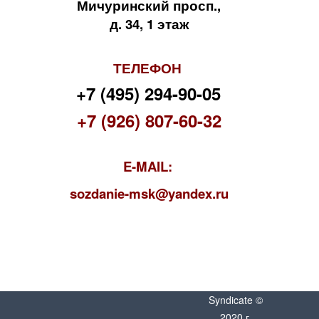
Мичуринский просп.,
д. 34, 1 этаж
ТЕЛЕФОН
+7 (495) 294-90-05
+7 (926) 807-60-32
E-MAIL:
s
ozdanie-msk@yandex.ru
Syndicate ©
2020 г.