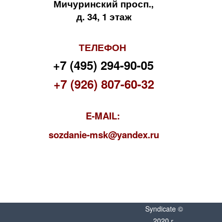
Мичуринский просп.,
д. 34, 1 этаж
ТЕЛЕФОН
+7 (495) 294-90-05
+7 (926) 807-60-32
E-MAIL:
s
ozdanie-msk@yandex.ru
Syndicate ©
2020 г.