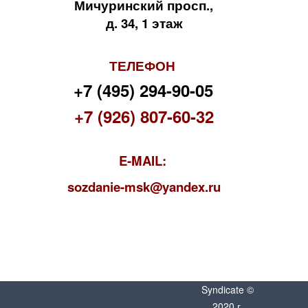
Мичуринский просп.,
д. 34, 1 этаж
ТЕЛЕФОН
+7 (495) 294-90-05
+7 (926) 807-60-32
E-MAIL:
s
ozdanie-msk@yandex.ru
Syndicate ©
2020 г.