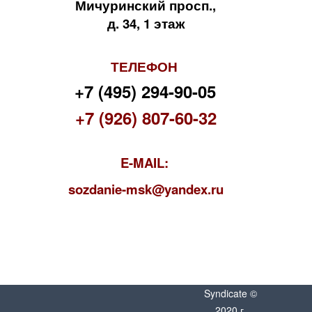
Мичуринский просп.,
д. 34, 1 этаж
ТЕЛЕФОН
+7 (495) 294-90-05
+7 (926) 807-60-32
E-MAIL:
s
ozdanie-msk@yandex.ru
Syndicate ©
2020 г.