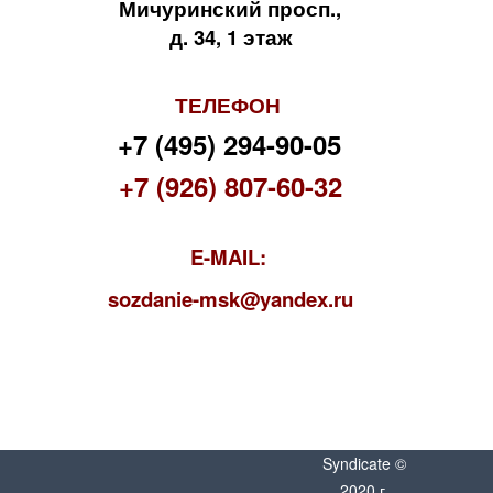
Мичуринский просп.,
д. 34, 1 этаж
ТЕЛЕФОН
+7 (495) 294-90-05
+7 (926) 807-60-32
E-MAIL:
s
ozdanie-msk@yandex.ru
Syndicate ©
2020 г.