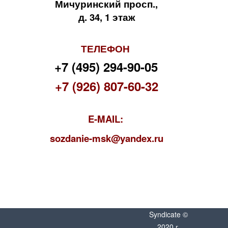
Мичуринский просп.,
д. 34, 1 этаж
ТЕЛЕФОН
+7 (495) 294-90-05
+7 (926) 807-60-32
E-MAIL:
s
ozdanie-msk@yandex.ru
Syndicate ©
2020 г.