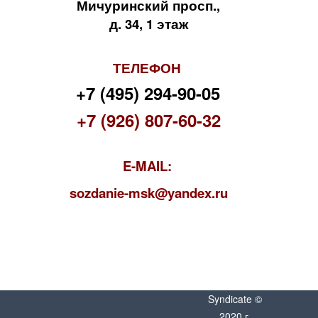
Мичуринский просп.,
д. 34, 1 этаж
ТЕЛЕФОН
+7 (495) 294-90-05
+7 (926) 807-60-32
E-MAIL:
s
ozdanie-msk@yandex.ru
Syndicate ©
2020 г.