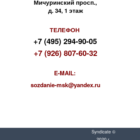
Мичуринский просп.,
д. 34, 1 этаж
ТЕЛЕФОН
+7 (495) 294-90-05
+7 (926) 807-60-32
E-MAIL:
s
ozdanie-msk@yandex.ru
Syndicate ©
2020 г.