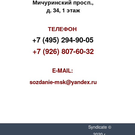
Мичуринский просп.,
д. 34, 1 этаж
ТЕЛЕФОН
+7 (495) 294-90-05
+7 (926) 807-60-32
E-MAIL:
s
ozdanie-msk@yandex.ru
Syndicate ©
2020 г.