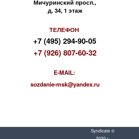
Мичуринский просп.,
д. 34, 1 этаж
ТЕЛЕФОН
+7 (495) 294-90-05
+7 (926) 807-60-32
E-MAIL:
s
ozdanie-msk@yandex.ru
Syndicate ©
2020 г.