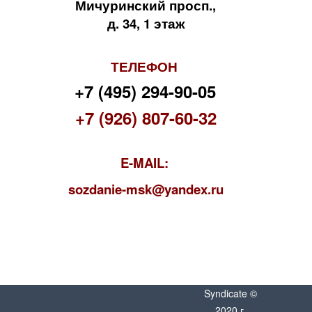
Мичуринский просп.,
д. 34, 1 этаж
ТЕЛЕФОН
+7 (495) 294-90-05
+7 (926) 807-60-32
E-MAIL:
s
ozdanie-msk@yandex.ru
Syndicate ©
2020 г.