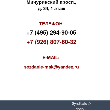
Мичуринский просп.,
д. 34, 1 этаж
ТЕЛЕФОН
+7 (495) 294-90-05
+7 (926) 807-60-32
E-MAIL:
s
ozdanie-msk@yandex.ru
Syndicate ©
2020 г.