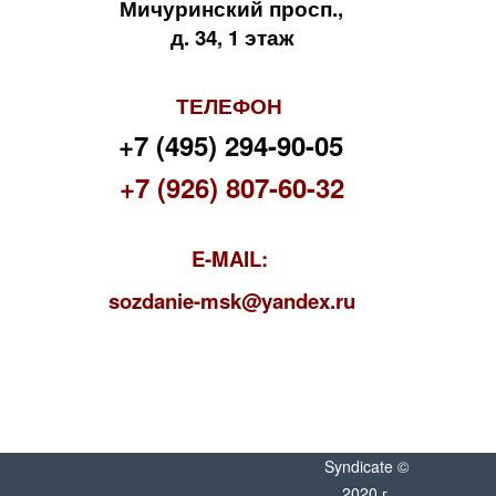
Мичуринский просп.,
д. 34, 1 этаж
ТЕЛЕФОН
+7 (495) 294-90-05
+7 (926) 807-60-32
E-MAIL:
s
ozdanie-msk@yandex.ru
Syndicate ©
2020 г.