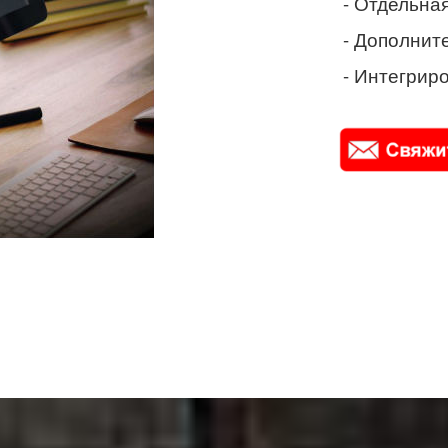
- Отдельная
- Дополнит
- Интегриро