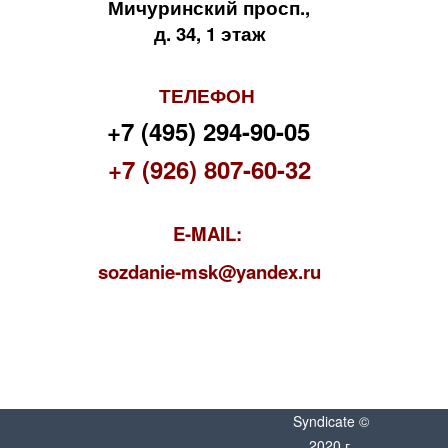
Мичуринский просп.,
д. 34, 1 этаж
ТЕЛЕФОН
+7 (495) 294-90-05
+7 (926) 807-60-32
E-MAIL:
s
ozdanie-msk@yandex.ru
Syndicate ©
2020 г.