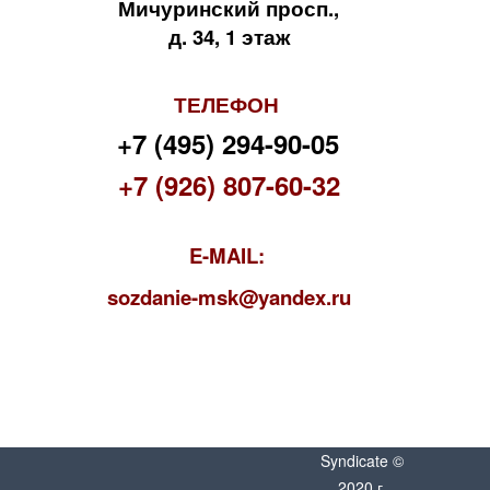
Мичуринский просп.,
д. 34, 1 этаж
ТЕЛЕФОН
+7 (495) 294-90-05
+7 (926) 807-60-32
E-MAIL:
s
ozdanie-msk@yandex.ru
Syndicate ©
2020 г.