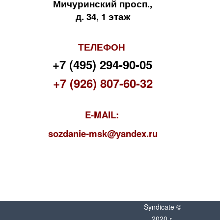
Мичуринский просп.,
д. 34, 1 этаж
ТЕЛЕФОН
+7 (495) 294-90-05
+7 (926) 807-60-32
E-MAIL:
s
ozdanie-msk@yandex.ru
Syndicate ©
2020 г.