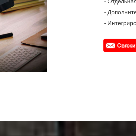
- Отдельная
- Дополнит
- Интегриро