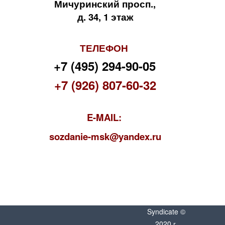
Мичуринский просп.,
д. 34, 1 этаж
ТЕЛЕФОН
+7 (495) 294-90-05
+7 (926) 807-60-32
E-MAIL:
s
ozdanie-msk@yandex.ru
Syndicate ©
2020 г.