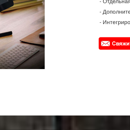
- Отдельная
- Дополнит
- Интегриро