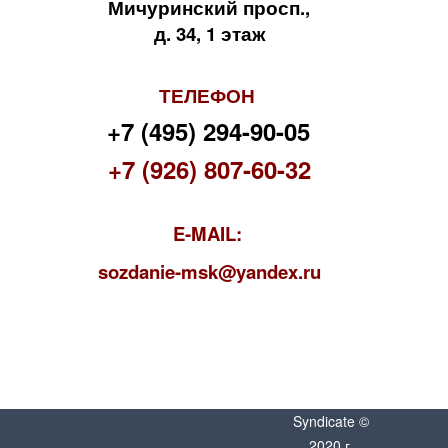
Мичуринский просп.,
д. 34, 1 этаж
ТЕЛЕФОН
+7 (495) 294-90-05
+7 (926) 807-60-32
E-MAIL:
s
ozdanie-msk@yandex.ru
Syndicate ©
2020 г.