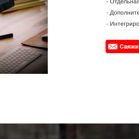
- Отдельная
- Дополнит
- Интегриро