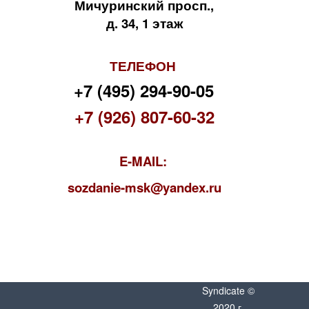
Мичуринский просп.,
д. 34, 1 этаж
ТЕЛЕФОН
+7 (495) 294-90-05
+7 (926) 807-60-32
E-MAIL:
s
ozdanie-msk@yandex.ru
Syndicate ©
2020 г.