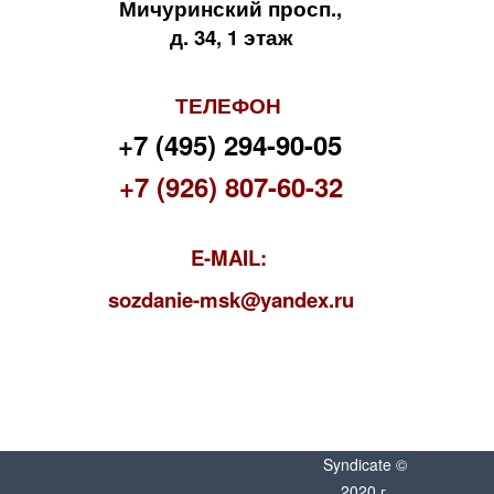
Мичуринский просп.,
д. 34, 1 этаж
ТЕЛЕФОН
+7 (495) 294-90-05
+7 (926) 807-60-32
E-MAIL:
s
ozdanie-msk@yandex.ru
Syndicate ©
2020 г.