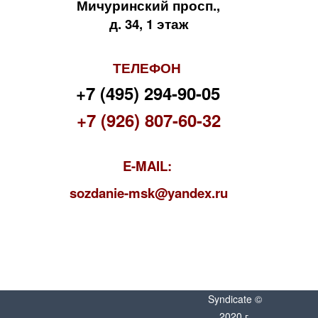
Мичуринский просп.,
д. 34, 1 этаж
ТЕЛЕФОН
+7 (495) 294-90-05
+7 (926) 807-60-32
E-MAIL:
s
ozdanie-msk@yandex.ru
Syndicate ©
2020 г.