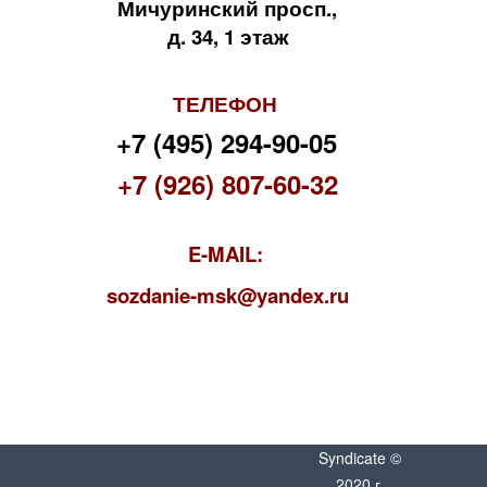
Мичуринский просп.,
д. 34, 1 этаж
ТЕЛЕФОН
+7 (495) 294-90-05
+7 (926) 807-60-32
E-MAIL:
s
ozdanie-msk@yandex.ru
Syndicate ©
2020 г.