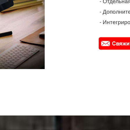
- Отдельная
- Дополнит
- Интегриро