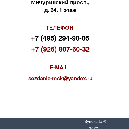
Мичуринский просп.,
д. 34, 1 этаж
ТЕЛЕФОН
+7 (495) 294-90-05
+7 (926) 807-60-32
E-MAIL:
s
ozdanie-msk@yandex.ru
Syndicate ©
2020 г.