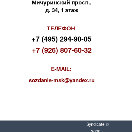
Мичуринский просп.,
д. 34, 1 этаж
ТЕЛЕФОН
+7 (495) 294-90-05
+7 (926) 807-60-32
E-MAIL:
s
ozdanie-msk@yandex.ru
Syndicate ©
2020 г.