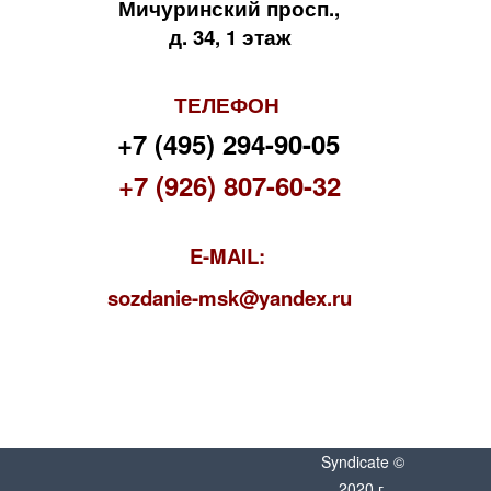
Мичуринский просп.,
д. 34, 1 этаж
ТЕЛЕФОН
+7 (495) 294-90-05
+7 (926) 807-60-32
E-MAIL:
s
ozdanie-msk@yandex.ru
Syndicate ©
2020 г.