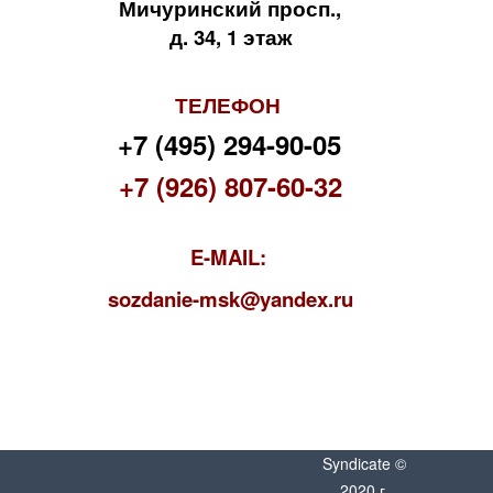
Мичуринский просп.,
д. 34, 1 этаж
ТЕЛЕФОН
+7 (495) 294-90-05
+7 (926) 807-60-32
E-MAIL:
s
ozdanie-msk@yandex.ru
Syndicate ©
2020 г.