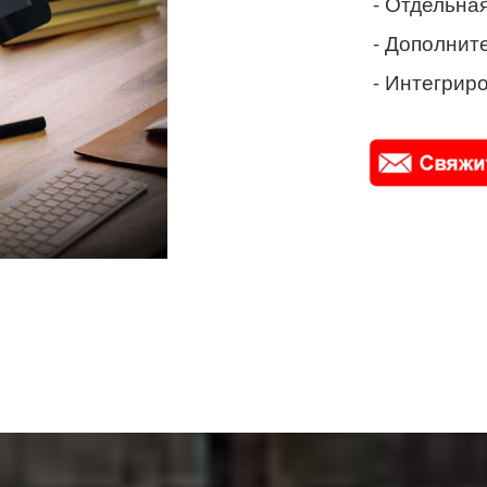
- Отдельная
- Дополнит
- Интегриро