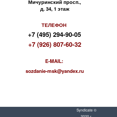
Мичуринский просп.,
д. 34, 1 этаж
ТЕЛЕФОН
+7 (495) 294-90-05
+7 (926) 807-60-32
E-MAIL:
s
ozdanie-msk@yandex.ru
Syndicate ©
2020 г.