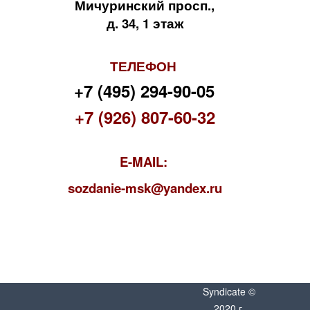
Мичуринский просп.,
д. 34, 1 этаж
ТЕЛЕФОН
+7 (495) 294-90-05
+7 (926) 807-60-32
E-MAIL:
s
ozdanie-msk@yandex.ru
Syndicate ©
2020 г.