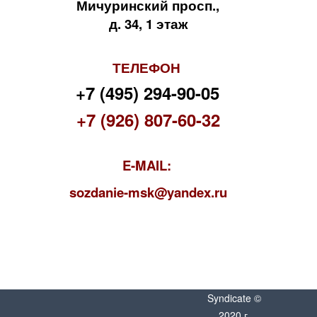
Мичуринский просп.,
д. 34, 1 этаж
ТЕЛЕФОН
+7 (495) 294-90-05
+7 (926) 807-60-32
E-MAIL:
s
ozdanie-msk@yandex.ru
Syndicate ©
2020 г.