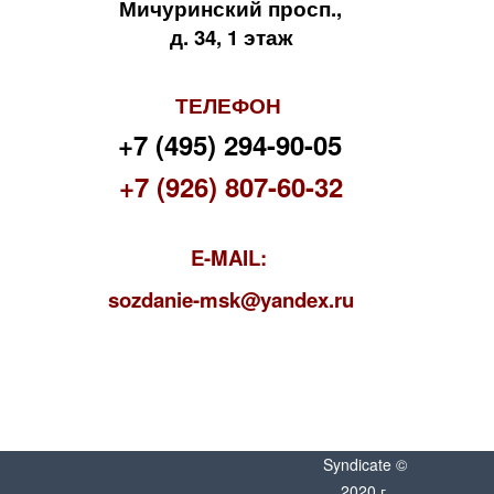
Мичуринский просп.,
д. 34, 1 этаж
ТЕЛЕФОН
+7 (495) 294-90-05
+7 (926) 807-60-32
E-MAIL:
s
ozdanie-msk@yandex.ru
Syndicate ©
2020 г.