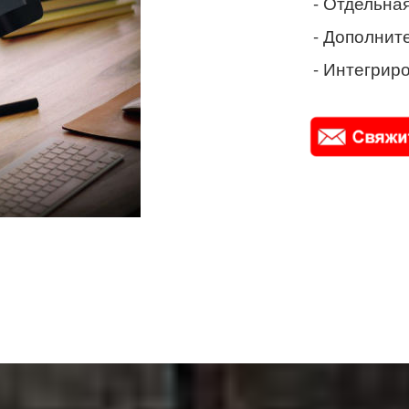
- Отдельная
- Дополнит
- Интегриро