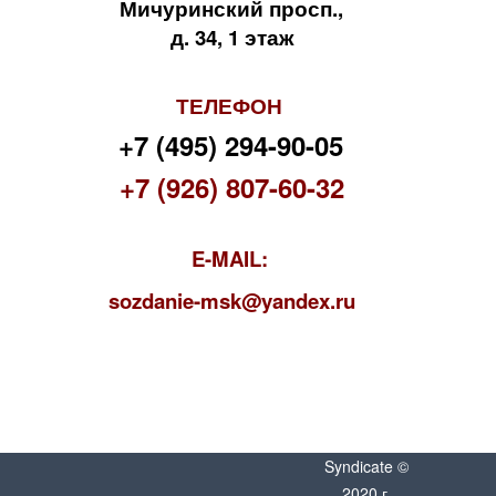
Мичуринский просп.,
д. 34, 1 этаж
ТЕЛЕФОН
+7 (495) 294-90-05
+7 (926) 807-60-32
E-MAIL:
s
ozdanie-msk@yandex.ru
Syndicate ©
2020 г.