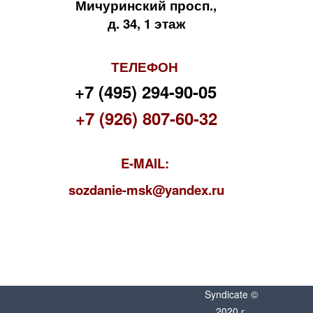
Мичуринский просп.,
д. 34, 1 этаж
ТЕЛЕФОН
+7 (495) 294-90-05
+7 (926) 807-60-32
E-MAIL:
s
ozdanie-msk@yandex.ru
Syndicate ©
2020 г.